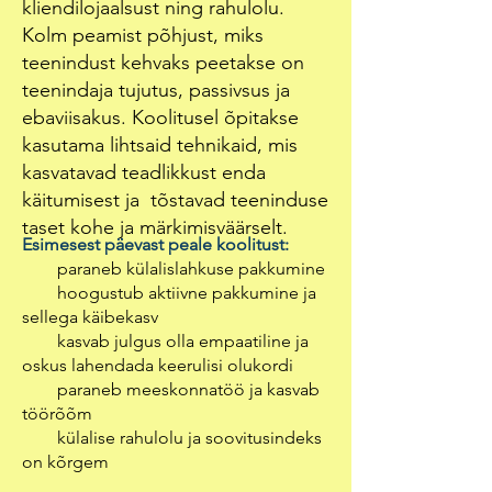
kliendilojaalsust ning rahulolu.
Kolm peamist põhjust, miks
teenindust kehvaks peetakse on
teenindaja tujutus, passivsus ja
ebaviisakus. Koolitusel õpitakse
kasutama lihtsaid tehnikaid, mis
kasvatavad teadlikkust enda
käitumisest ja tõstavad teeninduse
taset kohe ja märkimisväärselt.
Esimesest päevast peale koolitust:
paraneb külalislahkuse pakkumine
hoogustub aktiivne pakkumine ja
sellega käibekasv
kasvab julgus olla empaatiline ja
oskus lahendada keerulisi olukordi
paraneb meeskonnatöö ja kasvab
töörõõm
külalise rahulolu ja soovitusindeks
on kõrgem