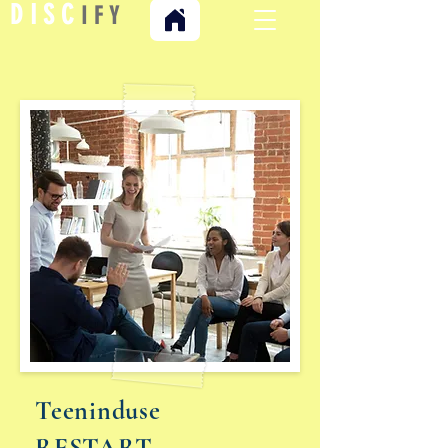
D I S C
I F Y
Teeninduse
RESTART