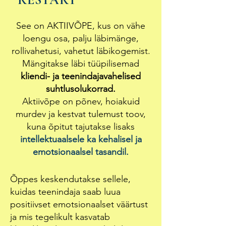
See on AKTIIVÕPE, kus on vähe
loengu osa, palju läbimänge,
rollivahetusi, vahetut läbikogemist.
Mängitakse läbi tüüpilisemad
kliendi- ja teenindajavahelised
suhtlusolukorrad.
Aktiivõpe on põnev, hoiakuid
murdev ja kestvat tulemust toov,
kuna õpitut tajutakse lisaks
intellektuaalsele ka kehalisel ja
emotsionaalsel tasandil.
Õppes keskendutakse sellele,
kuidas teenindaja saab luua
positiivset emotsionaalset väärtust
ja mis tegelikult kasvatab