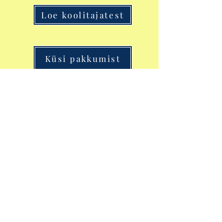
Loe koolitajatest
Küsi pakkumist
6 akadeemilist
tundi
Discify
OÜ
E-mail:
info@discify.ee
Tel:
+372 53 035 114