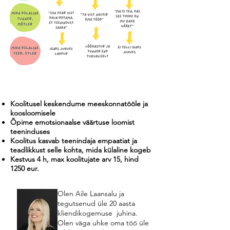
Koolitusel keskendume meeskonnatööle ja
koosloomisele
Õpime emotsionaalse väärtuse loomist
teeninduses
Koolitus kasvab teenindaja empaatiat ja
teadlikkust selle kohta, mida külaline kogeb
Kestvus 4 h, max koolitujate arv 15, hind
1250 eur.
Olen Aile Laansalu ja
tegutsenud üle 20 aasta
kliendikogemuse juhina.
Olen väga uhke oma töö üle