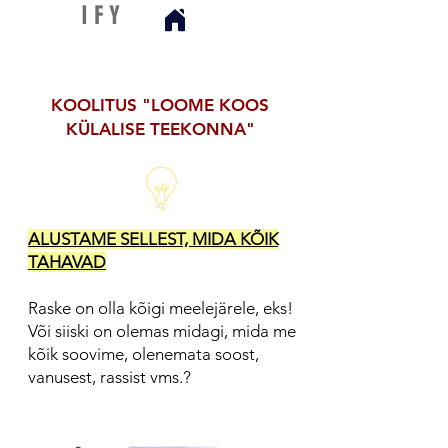
D I S C
I F Y
KOOLITUS "LOOME KOOS
KÜLALISE TEEKONNA"
ALUSTAME SELLEST, MIDA KÕIK
TAHAVAD
Raske on olla kõigi meelejärele, eks!
Või siiski on olemas midagi, mida me
kõik soovime, olenemata soost,
vanusest, rassist vms.?