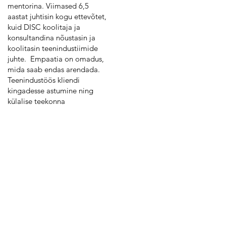
mentorina. Viimased 6,5
aastat juhtisin kogu ettevõtet,
kuid DISC koolitaja ja
konsultandina nõustasin ja
koolitasin teenindustiimide
juhte. Empaatia on omadus,
mida saab endas arendada.
Teenindustöös kliendi
kingadesse astumine ning
külalise teekonna
teadvustamine aitab sellele
suuresti kaasa.
Discify
OÜ
E-mail:
info@discify.ee
Tel:
+372 53 035 114