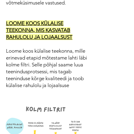
võtmeküsimusele vastused.
LOOME KOOS KÜLALISE
TEEKONNA, MIS KASVATAB
RAHULOLU JA LOJAALSUST
Loome koos külalise teekonna, mille
erinevad etapid mõtestame lahti läbi
kolme filtri. Selle põhjal saame luua
teenindusprotsessi, mis tagab
teeninduse kõrge kvaliteedi ja toob
külalise rahulolu ja lojaalsuse