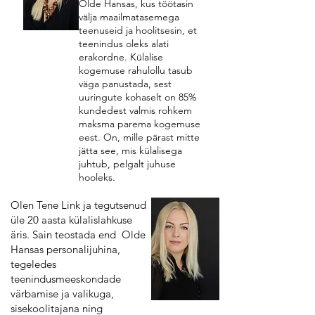
Olde Hansas, kus töötasin
välja maailmatasemega
teenuseid ja hoolitsesin, et
teenindus oleks alati
erakordne. Külalise
kogemuse rahulollu tasub
väga panustada, sest
uuringute kohaselt on 85%
kundedest valmis rohkem
maksma parema kogemuse
eest. On, mille pärast mitte
jätta see, mis külalisega
juhtub, pelgalt juhuse
hooleks.
Olen Tene Link ja tegutsenud
üle 20 aasta külalislahkuse
äris. Sain teostada end Olde
Hansas personalijuhina,
tegeledes
teenindusmeeskondade
värbamise ja valikuga,
sisekoolitajana ning