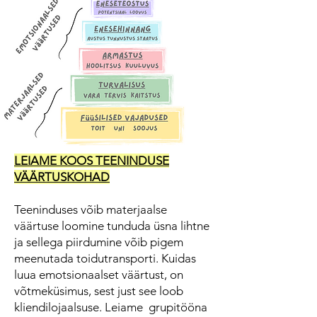
LEIAME KOOS TEENINDUSE
VÄÄRTUSKOHAD
Teeninduses võib materjaalse
väärtuse loomine tunduda üsna lihtne
ja sellega piirdumine võib pigem
meenutada toidutransporti. Kuidas
luua emotsionaalset väärtust, on
võtmeküsimus, sest just see loob
kliendilojaalsuse. Leiame grupitööna