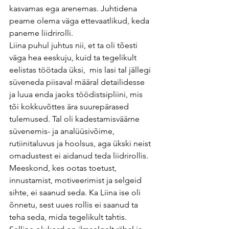
kasvamas ega arenemas. Juhtidena 
peame olema väga ettevaatlikud, keda 
paneme liidrirolli. 
Liina puhul juhtus nii, et ta oli tõesti 
väga hea eeskuju, kuid ta tegelikult 
eelistas töötada üksi,  mis lasi tal jällegi 
süveneda piisaval määral detailidesse 
ja luua enda jaoks töödistsipliini, mis 
tõi kokkuvõttes ära suurepärased 
tulemused. Tal oli kadestamisväärne 
süvenemis- ja analüüsivõime, 
rutiinitaluvus ja hoolsus, aga ükski neist 
omadustest ei aidanud teda liidrirollis.
Meeskond, kes ootas toetust, 
innustamist, motiveerimist ja selgeid 
sihte, ei saanud seda. Ka Liina ise oli 
õnnetu, sest uues rollis ei saanud ta 
teha seda, mida tegelikult tahtis. 