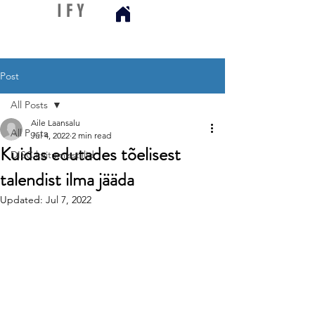
D I S C
I F Y
Post
All Posts
Aile Laansalu
All Posts
Jul 4, 2022
2 min read
Kuidas edutades tõelisest
DISC käitumisstiilid
talendist ilma jääda
Updated:
Jul 7, 2022