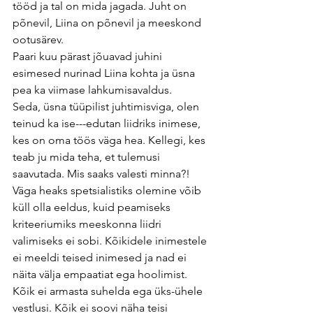
tööd ja tal on mida jagada. Juht on 
põnevil, Liina on põnevil ja meeskond 
ootusärev.
Paari kuu pärast jõuavad juhini 
esimesed nurinad Liina kohta ja üsna 
pea ka viimase lahkumisavaldus. 
Seda, üsna tüüpilist juhtimisviga, olen 
teinud ka ise---edutan liidriks inimese, 
kes on oma töös väga hea. Kellegi, kes 
teab ju mida teha, et tulemusi 
saavutada. Mis saaks valesti minna?! 
Väga heaks spetsialistiks olemine võib 
küll olla eeldus, kuid peamiseks 
kriteeriumiks meeskonna liidri 
valimiseks ei sobi. Kõikidele inimestele 
ei meeldi teised inimesed ja nad ei 
näita välja empaatiat ega hoolimist. 
Kõik ei armasta suhelda ega üks-ühele 
vestlusi. Kõik ei soovi näha teisi 