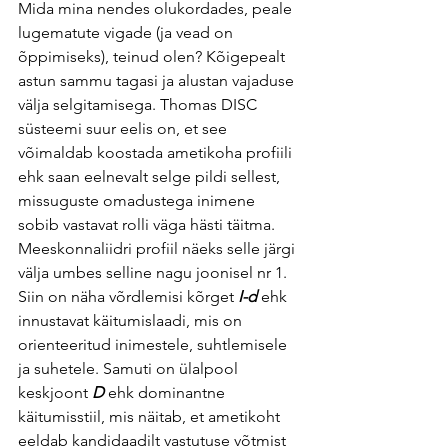
Mida mina nendes olukordades, peale 
lugematute vigade (ja vead on 
õppimiseks), teinud olen? Kõigepealt 
astun sammu tagasi ja alustan vajaduse 
välja selgitamisega. Thomas DISC 
süsteemi suur eelis on, et see 
võimaldab koostada ametikoha profiili 
ehk saan eelnevalt selge pildi sellest, 
missuguste omadustega inimene 
sobib vastavat rolli väga hästi täitma.  
Meeskonnaliidri profiil näeks selle järgi 
välja umbes selline nagu joonisel nr 1. 
Siin on näha võrdlemisi kõrget 
I-d
 ehk 
innustavat käitumislaadi, mis on 
orienteeritud inimestele, suhtlemisele 
ja suhetele. Samuti on ülalpool 
keskjoont 
D
 ehk dominantne 
käitumisstiil, mis näitab, et ametikoht 
eeldab kandidaadilt vastutuse võtmist 