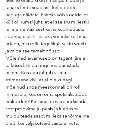
Selline olukord on ilmselgelt räbal ja 
tahaks leida süüdlast, kelle poole 
näpuga näidata. Esiteks võiks öelda, et 
küll oli rumal juht, et ei saa aru millestki 
nii elementaarsest kui isikuomaduste 
sobimatusest. Teiseks võinuks ka Liina 
aduda, mis rolli  tegelikult vastu võtab 
ja mida see temalt nõuab. 
Mõlemad arvamused on tagant järele 
tarkused, mida ongi hea parastada 
hiljem. Kes aga julgeb visata 
esimesena kivi, et ei ole kunagi 
mõelnud anda meeskonnaliidri rolli 
inimesele, kes on oma spetsialistitöös 
erakordne? Ka Liinat ei saa süüdistada, 
sest proovima ju peab ja kuidas sa 
muidu teada saad, milleks sa võimeline 
oled, kui väljakutseid vastu ei võta. 