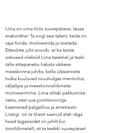
Liina on oma töös suurepärane, lausa 
erakordne! Ta ongi see talent, keda on 
vaja hoida, motiveerida ja toetada. 
Ettevõtte juht soovib, et ka teiste 
oskused oleksid Liina tasemel ja teeb 
talle ettepaneku hakata väikese 
meeskonna juhiks, kelle ülesannete 
hulka kuuluvad muuhulgas mentorlus, 
väljaõpe ja meeskonnaliikmete 
motiveerimine. Liina võtab pakkumise 
vastu, sest uue positsiooniga 
kaasnevad palgatõus ja ametiauto. 
Liiatigi  on ta tõesti saanud alati väga 
head tagasisidet nii juhilt kui 
tiimiliikmetelt, et ta teebki suurepärast 