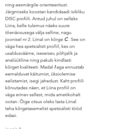
ning eesmärgile orienteeritust.
Järgmiseks koostan kandidaadi isikliku 
DISC profiili. Antud juhul on selleks 
Liina, kelle tulemus näeks suure 
tõenäosusega välja selline, nagu 
joonisel nr 2. Liinal on kõrge 
C
 . See on 
väga hea spetsialisti profiil, kes on 
usaldusväärne, iseseisev, põhjalik ja 
analüütiline ning pakub kindlasti 
kõrget kvaliteeti. Madal
 I 
aga ennustab 
eemalduvat käitumist, üksiolemise 
eelistamist, isegi jahedust. Kaht profiili 
kõrvutades näen, et Liina profiil on 
väga erinev sellest, mida ametikohalt 
ootan. Õige otsus oleks lasta Liinal 
teha kõrgetasemelist spetsialisti tööd 
edasi.