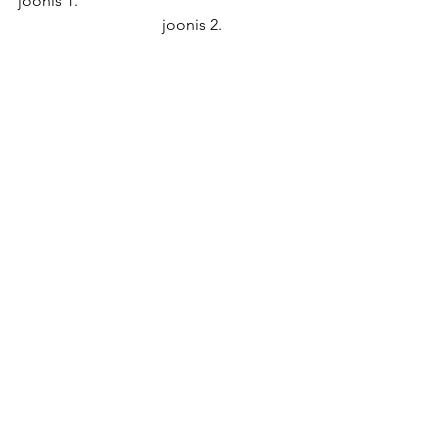
joonis 1.                                                        
                                    joonis 2.